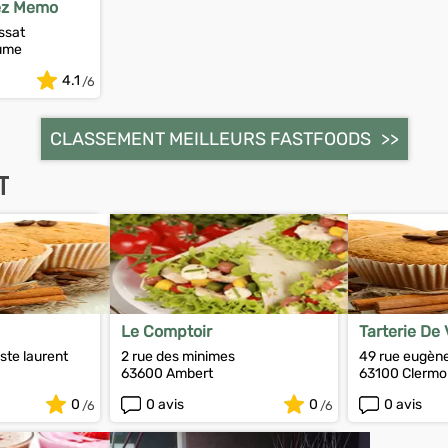
ez Memo
ssat
aume
4.1
CLASSEMENT MEILLEURS FASTFOODS
T
Le Comptoir
Tarterie De
ste laurent
2 rue des minimes
49 rue eugène
63600 Ambert
63100 Clermo
0
0 avis
0
0 avis