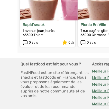
Rapid'snack
Picnic En Ville
1 avenue jean jaurès
7 rue eugène gilbe
63300 Thiers
63000 Clermont-
0 avis
0
0 avis
Quel fastfood est fait pour vous ?
Accès ra
Meilleur
FastNFood est un site référençant les
snacks et fastfoods en France. Nous
Meilleur 
vous proposons également de les
Meilleur 
évaluer et de les recommander
Meilleur
auprès de notre communauté et de
vos amis.
Meilleur 
Meilleur 