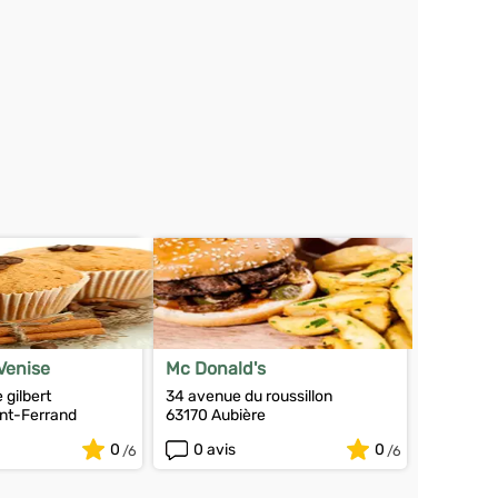
 Venise
Mc Donald's
 gilbert
34 avenue du roussillon
nt-Ferrand
63170 Aubière
0
0 avis
0