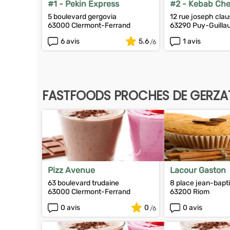
#1 - Pekin Express
#2 - Kebab Ch
5 boulevard gergovia
12 rue joseph clau
63000 Clermont-Ferrand
63290 Puy-Guill
6 avis
5.6
1 avis
FASTFOODS PROCHES DE GERZA
Pizz Avenue
Lacour Gaston
63 boulevard trudaine
8 place jean-bapti
63000 Clermont-Ferrand
63200 Riom
0 avis
0
0 avis