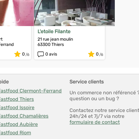
L'etoile Filante
rt
21 rue jean moulin
Ferrand
63300 Thiers
0
0 avis
0
pide
Service clients
 Fastfood Clermont-Ferrand
Un commerce non référencé 
question ou un bug ?
Fastfood Thiers
Fastfood Issoire
Contactez notre service clien
 Fastfood Chamalières
24h/24 et 7j/7 via notre
formulaire de contact
Fastfood Aubière
Fastfood Riom