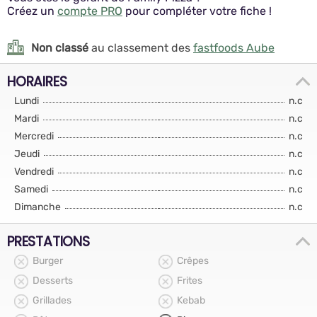
Créez un
compte PRO
pour compléter votre fiche !
Non classé
au classement des
fastfoods Aube
HORAIRES
Lundi
n.c
Mardi
n.c
Mercredi
n.c
Jeudi
n.c
Vendredi
n.c
Samedi
n.c
Dimanche
n.c
PRESTATIONS
Burger
Crêpes
Desserts
Frites
Grillades
Kebab