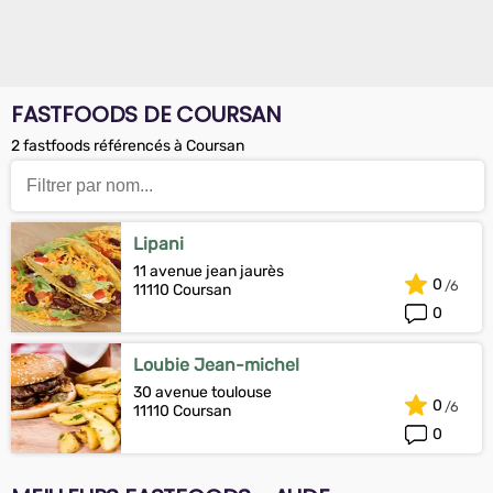
FASTFOODS DE COURSAN
2 fastfoods référencés à Coursan
Lipani
11 avenue jean jaurès
0
11110 Coursan
0
Loubie Jean-michel
30 avenue toulouse
0
11110 Coursan
0