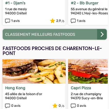
#1 - Djam's
#2 - Bb Burger
1 rue de mesly
55 avenue du général lec
94000 Créteil
94240 L'Haÿ-les-Roses
1 avis
2.9
1 avis
CLASSEMENT MEILLEURS FASTFOODS
FASTFOODS PROCHES DE CHARENTON-LE-
PONT
Hong Kong
Capri Pizza
45 allée de la toison d'or
2 rue de champigny
94000 Créteil
94370 Sucy-en-Brie
0 avis
0
0 avis