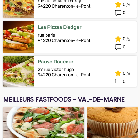
rue du nouveau bercy
0
94220 Charenton-le-Pont
0
Les Pizzas D'edgar
rue paris
0
94220 Charenton-le-Pont
0
Pause Douceur
29 rue victor hugo
0
94220 Charenton-le-Pont
0
MEILLEURS FASTFOODS - VAL-DE-MARNE