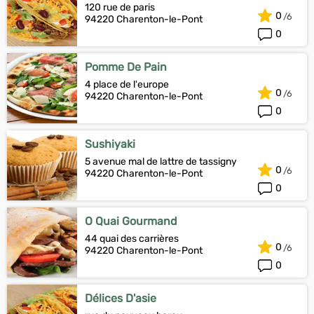
120 rue de paris
0
94220 Charenton-le-Pont
0
Pomme De Pain
4 place de l'europe
0
94220 Charenton-le-Pont
0
Sushiyaki
5 avenue mal de lattre de tassigny
0
94220 Charenton-le-Pont
0
O Quai Gourmand
44 quai des carrières
0
94220 Charenton-le-Pont
0
Délices D'asie