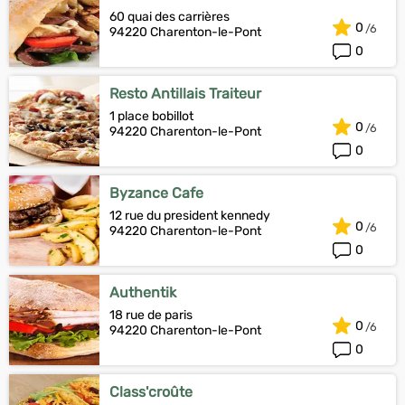
60 quai des carrières
0
94220 Charenton-le-Pont
0
Resto Antillais Traiteur
1 place bobillot
0
94220 Charenton-le-Pont
0
Byzance Cafe
12 rue du president kennedy
0
94220 Charenton-le-Pont
0
Authentik
18 rue de paris
0
94220 Charenton-le-Pont
0
Class'croûte