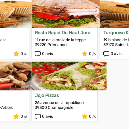
Resto Rapid Du Haut Jura
Turquoise 
alle
11 rue de la croix de la teppe
19 b place de l
39220 Prémanon
39170 Saint-L
0
0 avis
0
0 avis
Jojo Pizzas
26 avenue de la république
-Arbois
39300 Champagnole
0
0 avis
0