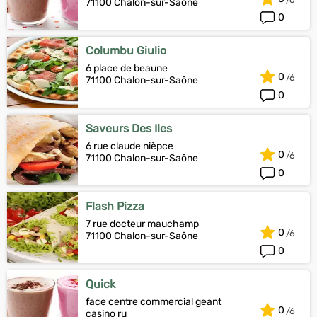
71100 Chalon-sur-Saône
0
Columbu Giulio
6 place de beaune
0
71100 Chalon-sur-Saône
0
Saveurs Des Iles
6 rue claude nièpce
0
71100 Chalon-sur-Saône
0
Flash Pizza
7 rue docteur mauchamp
0
71100 Chalon-sur-Saône
0
Quick
face centre commercial geant
0
casino ru