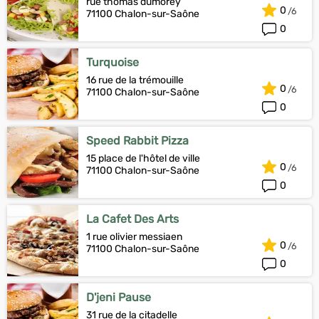
rue thomas dumorey
0
71100 Chalon-sur-Saône
0
Turquoise
16 rue de la trémouille
0
71100 Chalon-sur-Saône
0
Speed Rabbit Pizza
15 place de l'hôtel de ville
0
71100 Chalon-sur-Saône
0
La Cafet Des Arts
1 rue olivier messiaen
0
71100 Chalon-sur-Saône
0
D'jeni Pause
31 rue de la citadelle