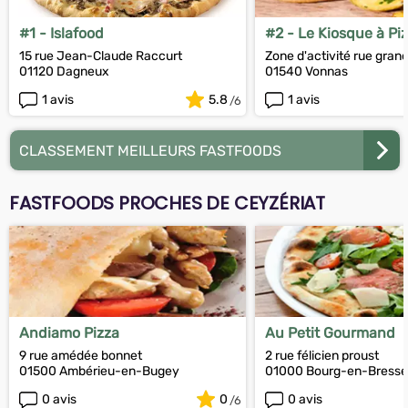
#1 - Islafood
#2 - Le Kiosque à Pi
15 rue Jean-Claude Raccurt
Zone d'activité rue gran
01120 Dagneux
01540 Vonnas
1 avis
5.8
1 avis
CLASSEMENT MEILLEURS FASTFOODS
FASTFOODS PROCHES DE CEYZÉRIAT
Andiamo Pizza
Au Petit Gourmand
9 rue amédée bonnet
2 rue félicien proust
01500 Ambérieu-en-Bugey
01000 Bourg-en-Bresse
0 avis
0
0 avis