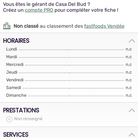
Vous êtes le gérant de Casa Del Bud ?
Créez un
compte PRO
pour compléter votre fiche !
Non classé
au classement des
fastfoods Vendée
HORAIRES
Lundi
n.c
Mardi
n.c
Mercredi
n.c
Jeudi
n.c
Vendredi
n.c
Samedi
n.c
Dimanche
n.c
PRESTATIONS
Non renseigné
SERVICES