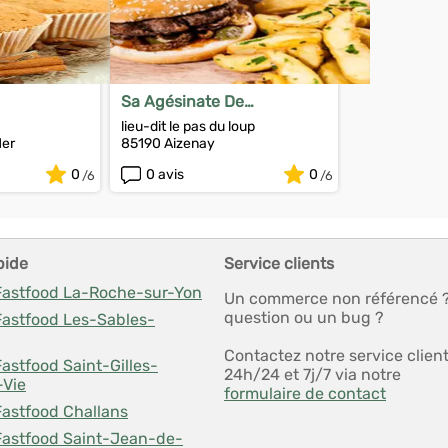
Sa Agésinate De
Distribution
lieu-dit le pas du loup
Mer
85190 Aizenay
0
0 avis
0
pide
Service clients
 Fastfood La-Roche-sur-Yon
Un commerce non référencé 
question ou un bug ?
Fastfood Les-Sables-
Contactez notre service clien
Fastfood Saint-Gilles-
24h/24 et 7j/7 via notre
-Vie
formulaire de contact
Fastfood Challans
 Fastfood Saint-Jean-de-