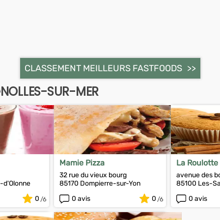
CLASSEMENT MEILLEURS FASTFOODS
GNOLLES-SUR-MER
Mamie Pizza
La Roulotte
32 rue du vieux bourg
avenue des b
-d'Olonne
85170 Dompierre-sur-Yon
85100 Les-Sa
0
0 avis
0
0 avis