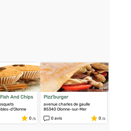
 Fish And Chips
Pizz'burger
osquets
avenue charles de gaulle
bles-d'Olonne
85340 Olonne-sur-Mer
0
0 avis
0