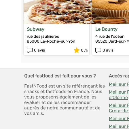
Subway
Le Bounty
rue des jaulnières
4 rue de l'océan
85000 La-Roche-sur-Yon
85520 Jard-sur-
0 avis
0
0 avis
Quel fastfood est fait pour vous ?
Accès ra
Meilleur
FastNFood est un site référençant les
snacks et fastfoods en France. Nous
Meilleur 
vous proposons également de les
d'Olonne
évaluer et de les recommander
Meilleur 
auprès de notre communauté et de
Croix-de
vos amis.
Meilleur 
Meilleur