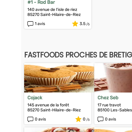
#1 - Rod Bar
140 avenue de l'isle de riez
85270 Saint-Hilaire-de-Riez
1 avis
3.5
FASTFOODS PROCHES DE BRETI
Cojack
Chez Seb
145 avenue de la forêt
17 rue travot
85270 Saint-Hilaire-de-Riez
85100 Les-Sables
0 avis
0
0 avis