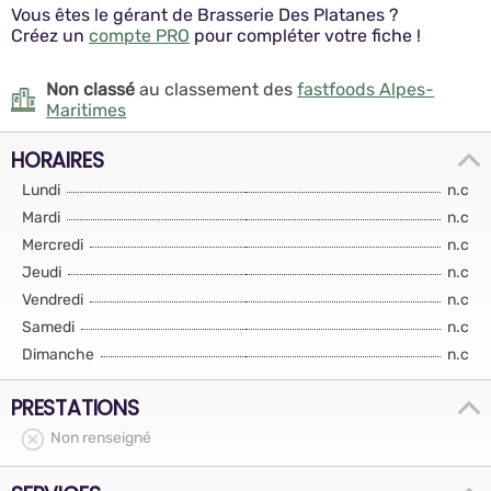
Vous êtes le gérant de Brasserie Des Platanes ?
Créez un
compte PRO
pour compléter votre fiche !
Non classé
au classement des
fastfoods Alpes-
Maritimes
HORAIRES
Lundi
n.c
Mardi
n.c
Mercredi
n.c
Jeudi
n.c
Vendredi
n.c
Samedi
n.c
Dimanche
n.c
PRESTATIONS
Non renseigné