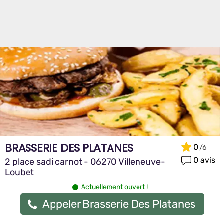
BRASSERIE DES PLATANES
0
0 avis
2 place sadi carnot - 06270 Villeneuve-
Loubet
Actuellement ouvert !
Appeler Brasserie Des Platanes