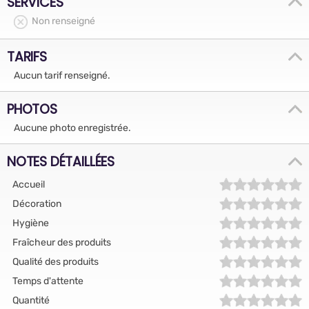
SERVICES
Non renseigné
TARIFS
Aucun tarif renseigné.
PHOTOS
Aucune photo enregistrée.
NOTES DÉTAILLÉES
Accueil
Décoration
Hygiène
Fraîcheur des produits
Qualité des produits
Temps d'attente
Quantité