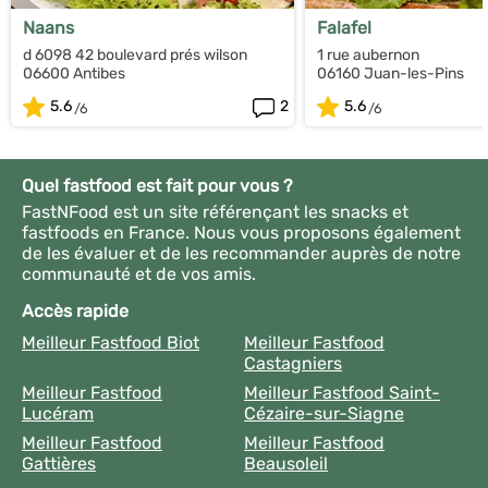
Naans
Falafel
d 6098 42 boulevard prés wilson
1 rue aubernon
06600 Antibes
06160 Juan-les-Pins
5.6
2
5.6
Quel fastfood est fait pour vous ?
FastNFood est un site référençant les snacks et
fastfoods en France. Nous vous proposons également
de les évaluer et de les recommander auprès de notre
communauté et de vos amis.
Accès rapide
Meilleur Fastfood Biot
Meilleur Fastfood
Castagniers
Meilleur Fastfood
Meilleur Fastfood Saint-
Lucéram
Cézaire-sur-Siagne
Meilleur Fastfood
Meilleur Fastfood
Gattières
Beausoleil