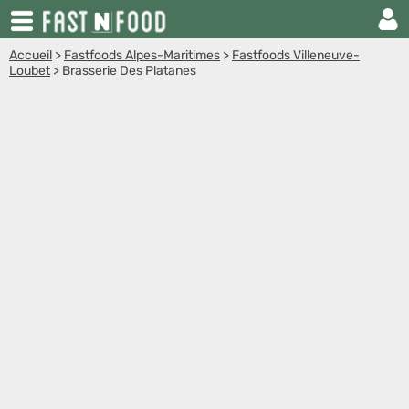
Accueil
>
Fastfoods Alpes-Maritimes
>
Fastfoods Villeneuve-
Loubet
>
Brasserie Des Platanes