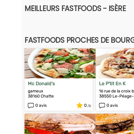
MEILLEURS FASTFOODS - ISÈRE
FASTFOODS PROCHES DE BOURG
Mc Donald's
Le P'tit En K
gameux
16 rue de la croix
38160 Chatte
38550 Le-Péage-d
0 avis
0
0 avis