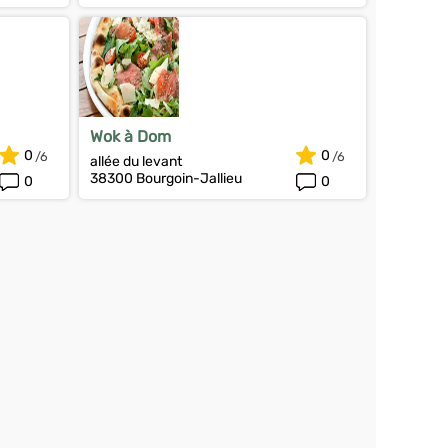
Wok à Dom
0
0
allée du levant
38300 Bourgoin-Jallieu
0
0