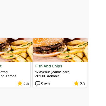
t
Fish And Chips
hâteau
12 avenue jeanne darc
and-Lemps
38100 Grenoble
0
0 avis
0