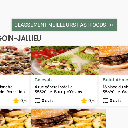
CLASSEMENT MEILLEURS FASTFOODS
OIN-JALLIEU
Celesab
Bulut Ahme
 blanche
4 rue général bataille
16 place du c
e-Roussillon
38520 Le-Bourg-d'Oisans
38690 Le-Gr
0
0 avis
0
0 avis