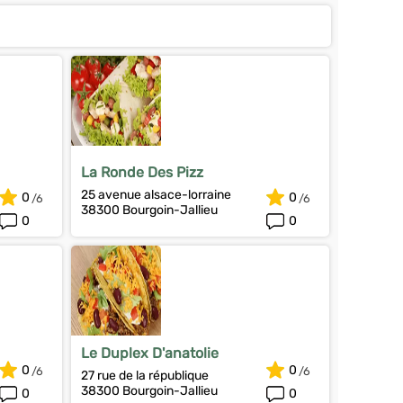
La Ronde Des Pizz
25 avenue alsace-lorraine
0
0
38300 Bourgoin-Jallieu
0
0
Le Duplex D'anatolie
0
0
27 rue de la république
38300 Bourgoin-Jallieu
0
0