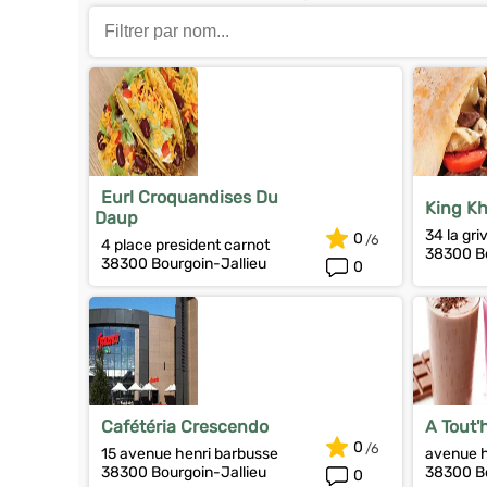
Eurl Croquandises Du
King Kh
Daup
34 la gri
0
4 place president carnot
38300 Bo
38300 Bourgoin-Jallieu
0
Cafétéria Crescendo
A Tout'
0
15 avenue henri barbusse
avenue h
38300 Bourgoin-Jallieu
38300 Bo
0