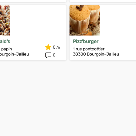
ld's
Pizz'burger
0
s papin
1 rue pontcottier
urgoin-Jallieu
38300 Bourgoin-Jallieu
0