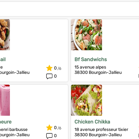
ail
Bf Sandwichs
ve
15 avenue alpes
0
urgoin-Jallieu
38300 Bourgoin-Jallieu
0
heure
Chicken Chikka
0
enri barbusse
18 avenue professeur tixier
urgoin-Jallieu
38300 Bourgoin-Jallieu
0