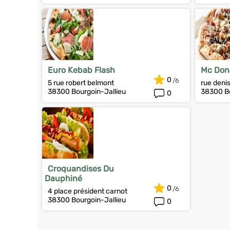
Euro Kebab Flash
Mc Dona
0
5 rue robert belmont
rue deni
38300 Bourgoin-Jallieu
38300 Bo
0
Croquandises Du
Dauphiné
0
4 place président carnot
38300 Bourgoin-Jallieu
0