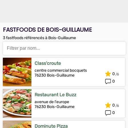
FASTFOODS DE BOIS-GUILLAUME
3 fastfoods référencés à Bois-Guillaume
Class'croute
centre commercial bocquets
0
76230 Bois-Guillaume
0
Restaurant Le Buzz
avenue de l'europe
0
76230 Bois-Guillaume
0
Dominute Pizza