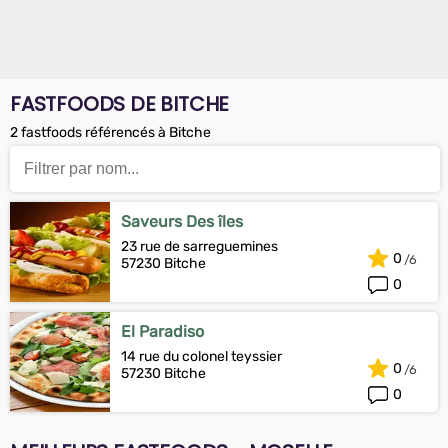
FASTFOODS DE BITCHE
2 fastfoods référencés à Bitche
Saveurs Des îles
23 rue de sarreguemines
0
57230 Bitche
0
El Paradiso
14 rue du colonel teyssier
0
57230 Bitche
0