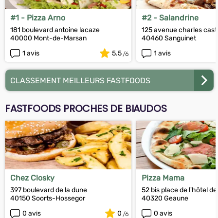
#1 - Pizza Arno
#2 - Salandrine
181 boulevard antoine lacaze
125 avenue charles cast
40000 Mont-de-Marsan
40460 Sanguinet
1 avis
5.5
1 avis
CLASSEMENT MEILLEURS FASTFOODS
FASTFOODS PROCHES DE BIAUDOS
Chez Closky
Pizza Mama
397 boulevard de la dune
52 bis place de l'hôtel de 
40150 Soorts-Hossegor
40320 Geaune
0 avis
0
0 avis