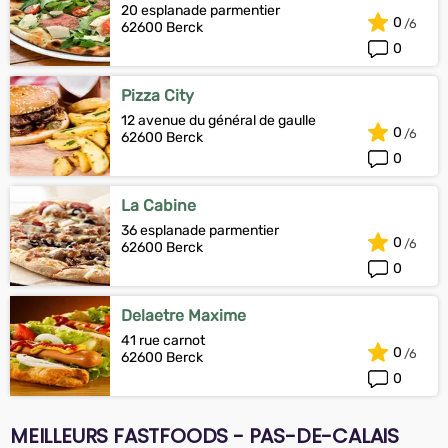
20 esplanade parmentier
0
62600 Berck
0
Pizza City
12 avenue du général de gaulle
0
62600 Berck
0
La Cabine
36 esplanade parmentier
0
62600 Berck
0
Delaetre Maxime
41 rue carnot
0
62600 Berck
0
MEILLEURS FASTFOODS - PAS-DE-CALAIS