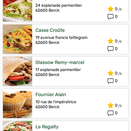
24 esplanade parmentier
0
62600 Berck
0
Casse Croûte
19 avenue francis tattegrain
0
62600 Berck
0
Glassow Remy-marcel
17 esplanade parmentier
0
62600 Berck
0
Fournier Alain
10 rue de l'impératrice
0
62600 Berck
0
Le Regalty