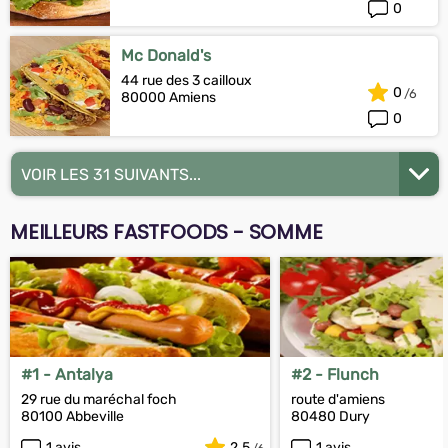
0
Mc Donald's
44 rue des 3 cailloux
0
80000 Amiens
0
VOIR LES 31 SUIVANTS...
MEILLEURS FASTFOODS - SOMME
#1 - Antalya
#2 - Flunch
29 rue du maréchal foch
route d'amiens
80100 Abbeville
80480 Dury
1 avis
2.5
1 avis