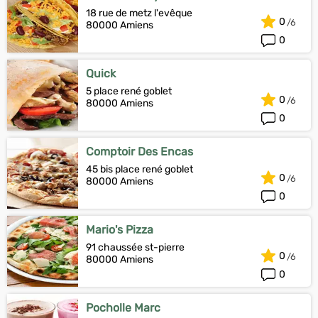
18 rue de metz l'evêque
0
80000 Amiens
0
Quick
5 place rené goblet
0
80000 Amiens
0
Comptoir Des Encas
45 bis place rené goblet
0
80000 Amiens
0
Mario's Pizza
91 chaussée st-pierre
0
80000 Amiens
0
Pocholle Marc