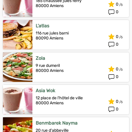
185 chaussée jules ferry
0
80000 Amiens
0
L'atlas
116 rue jules barni
0
80090 Amiens
0
Zola
9 rue dumeril
0
80000 Amiens
0
Asia Wok
12 place de l'hôtel de ville
0
80000 Amiens
0
Benmbarek Nayma
20 rue d'abbeville