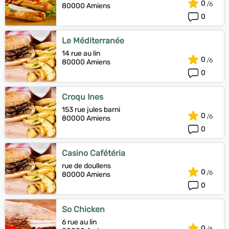
0
80000 Amiens
0
Le Méditerranée
14 rue au lin
0
80000 Amiens
0
Croqu Ines
153 rue jules barni
0
80000 Amiens
0
Casino Cafétéria
rue de doullens
0
80000 Amiens
0
So Chicken
6 rue au lin
0